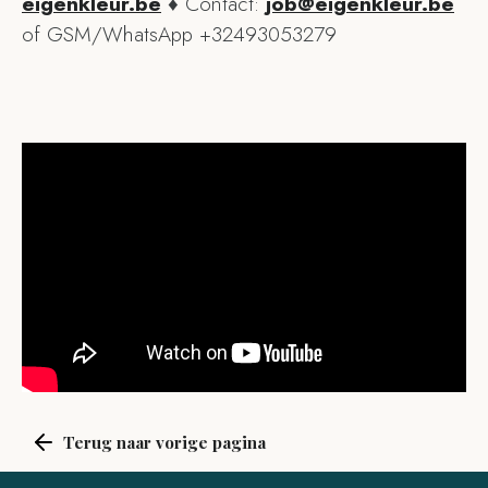
eigenkleur.be
♦ Contact:
job@eigenkleur.be
of GSM/WhatsApp +32493053279
Terug naar vorige pagina