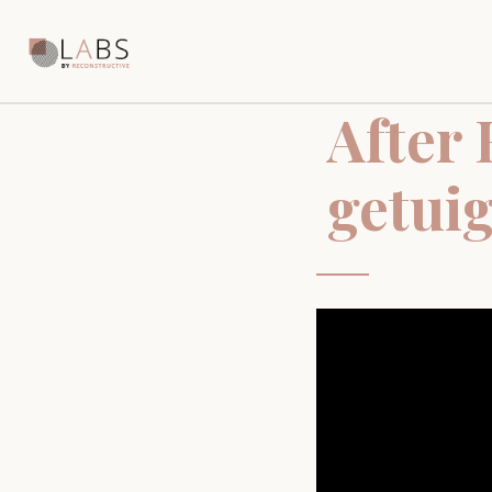
After 
getui