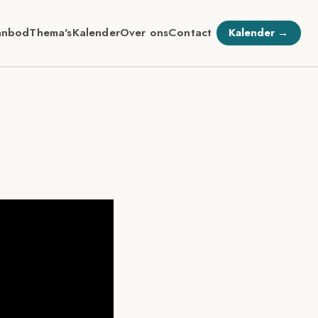
anbod
Thema's
Kalender
Over ons
Contact
Kalender →