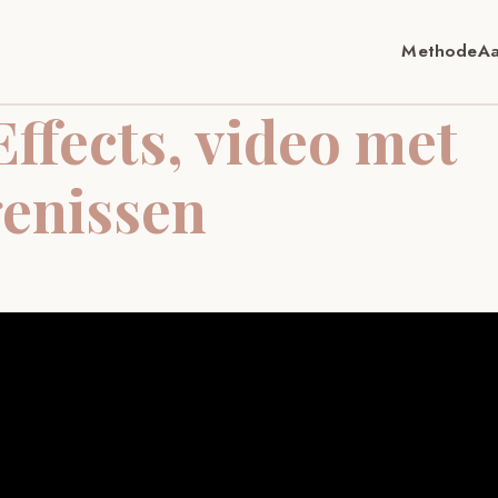
Methode
A
Effects, video met
genissen